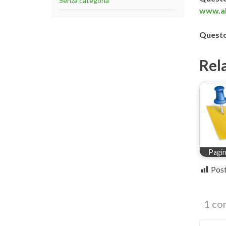
Senza categoria
www.al
Questo
Rel
Pagin
Post
1 co