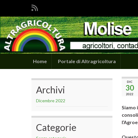
Home
Portale di Altragricoltura
DIC
30
Archivi
2022
Dicembre 2022
Siamo i
consoli
l’Agroe
Categorie
Questo 