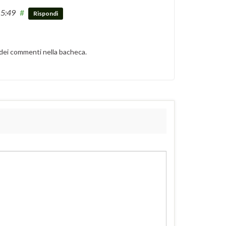
15:49
#
Rispondi
 dei commenti nella bacheca.