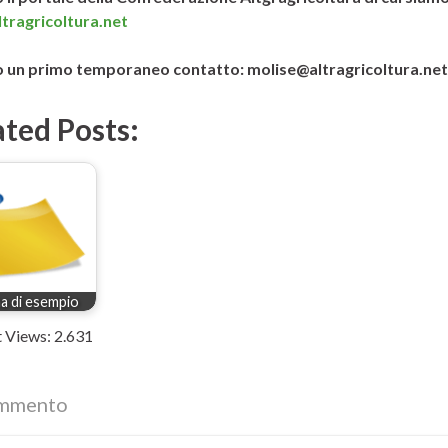
tragricoltura.net
 un primo temporaneo contatto: molise@altragricoltura.net
ated Posts:
a di esempio
 Views:
2.631
mmento